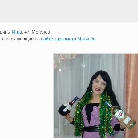
нщины
Инга
, 47, Могилёв
те всех женщин на
сайте знакомств Могилёв