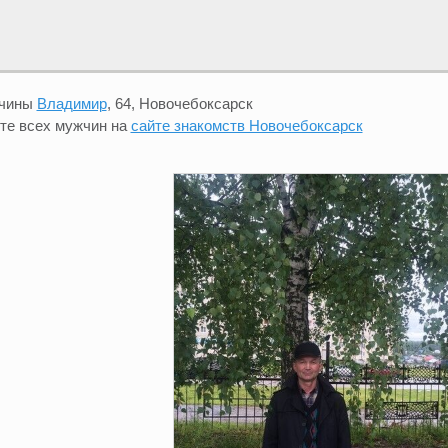
жчины
Владимир
, 64, Новочебоксарск
те всех мужчин на
сайте знакомств Новочебоксарск