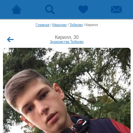
Главная
/
Иваново
/
Тейково
/
Кирилл
Кирилл, 30
Знакомства Тейково