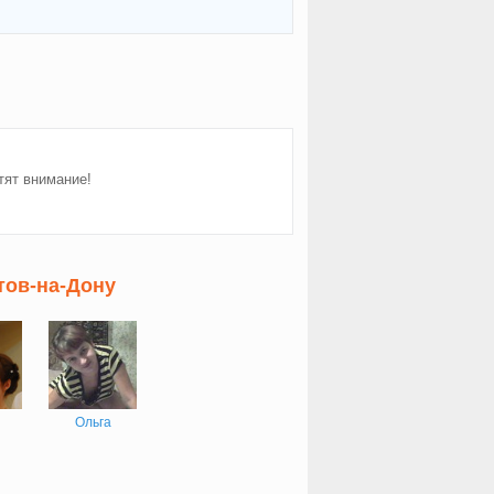
тят внимание!
тов-на-Дону
Ольга