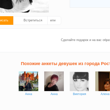
исать
Встретиться
или
ать
Сделайте подарок и на вас обра
ок!
Похожие анкеты девушек из города Рос
Анна
Анна
Виктория
Алена