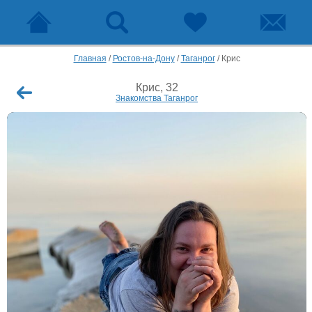
Главная
/
Ростов-на-Дону
/
Таганрог
/
Крис
Крис, 32
Знакомства Таганрог