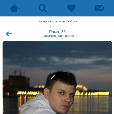
Главная
/
Краснодар
/
Рома
Рома, 33
Знакомства Краснодар