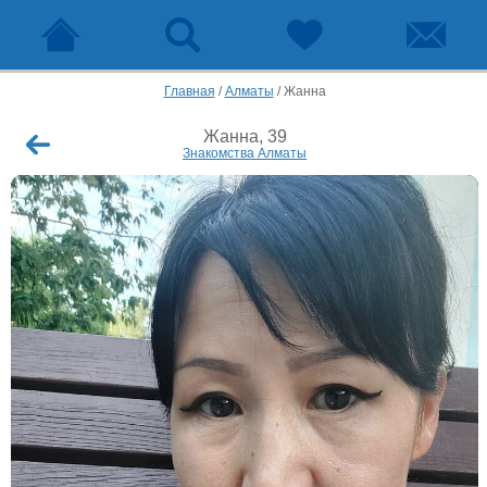
Главная
/
Алматы
/
Жанна
Жанна, 39
Знакомства Алматы