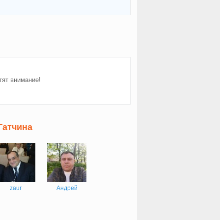
тят внимание!
Гатчина
zaur
Андрей