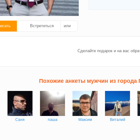
исать
Встретиться
или
ать
Сделайте подарок и на вас обра
ок!
Похожие анкеты мужчин из города 
Саня
паша
Максим
Виталий