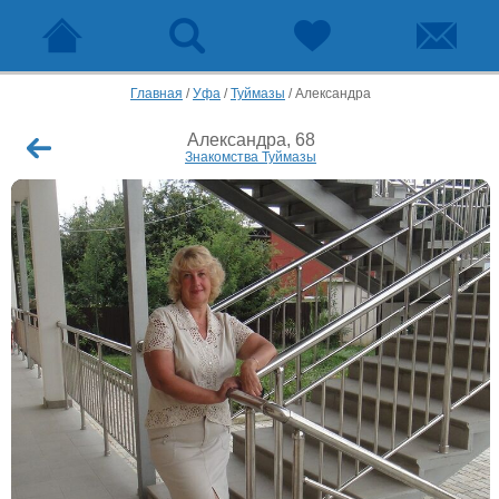
Главная
/
Уфа
/
Туймазы
/
Александра
Александра, 68
Знакомства Туймазы