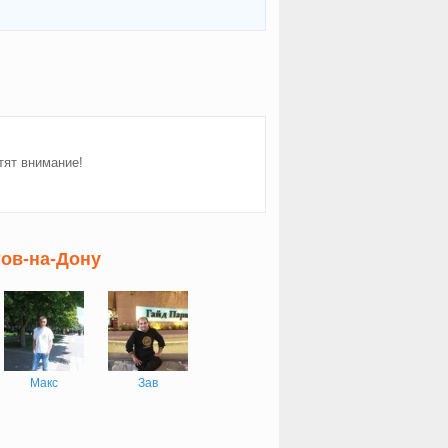
тят внимание!
тов-на-Дону
Макс
Зав