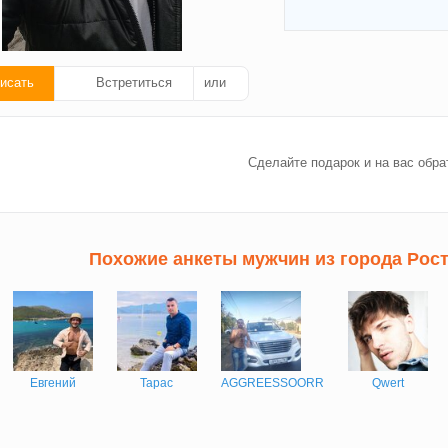
исать
Встретиться
или
ать
Сделайте подарок и на вас обра
ок!
Похожие анкеты мужчин из города Рос
Евгений
Тарас
AGGREESSOORR
Qwert