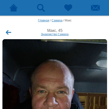
Главная
/
Самара
/
Макс
Макс, 45
Знакомства Самара