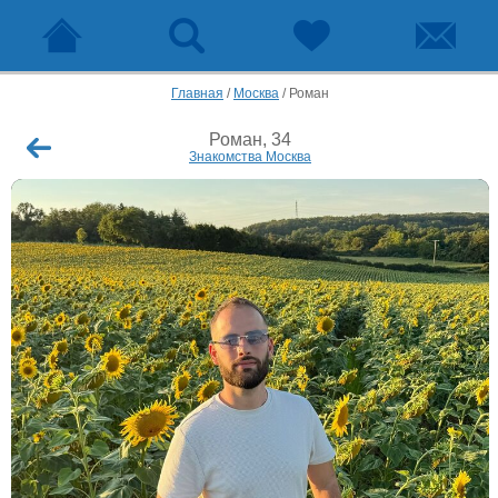
Главная
/
Москва
/
Роман
Роман, 34
Знакомства Москва