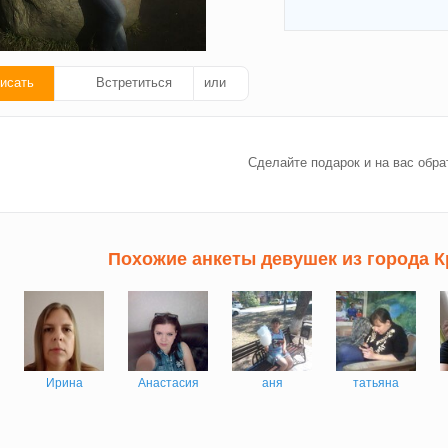
исать
Встретиться
или
ать
Сделайте подарок и на вас обра
ок!
Похожие анкеты девушек из города 
Ирина
Анастасия
аня
татьяна