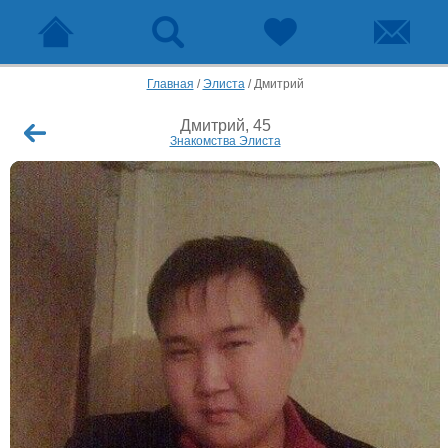
Главная
/
Элиста
/
Дмитрий
Дмитрий, 45
Знакомства Элиста