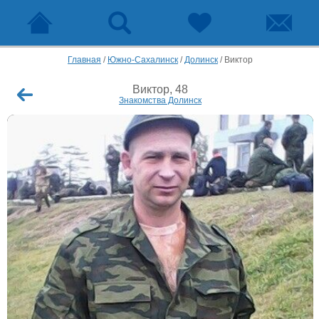
Главная
/
Южно-Сахалинск
/
Долинск
/
Виктор
Виктор, 48
Знакомства Долинск