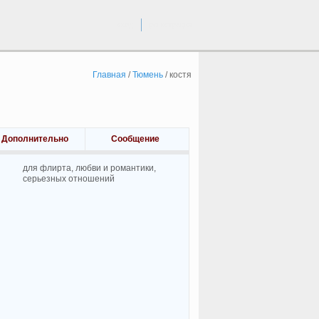
вход
регистрация
Главная
/
Тюмень
/
костя
Дополнительно
Сообщение
для флирта, любви и романтики,
cерьезных отношений