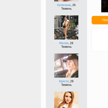
Хулиганка
, 26
Тюмень
Нап
Сдел
подар
Милая
, 28
Тюмень
Кристи
, 28
Тюмень