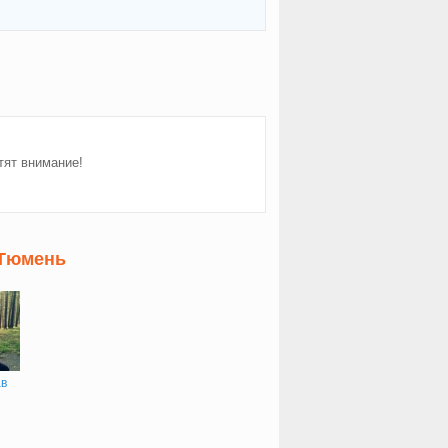
тят внимание!
 Тюмень
ав