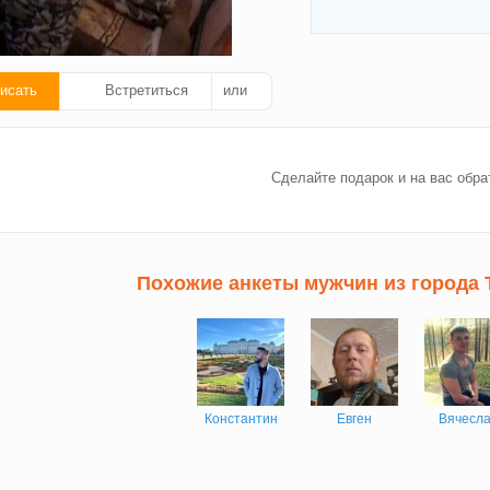
исать
Встретиться
или
ать
Сделайте подарок и на вас обра
ок!
Похожие анкеты мужчин из города
Константин
Евген
Вячесл