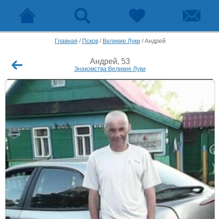
Главная
/
Псков
/
Великие Луки
/
Андрей
Андрей, 53
Знакомства Великие Луки