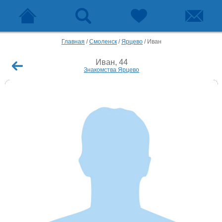
Главная
/
Смоленск
/
Ярцево
/
Иван
Иван, 44
Знакомства Ярцево