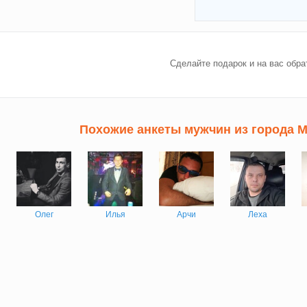
ать
Сделайте подарок и на вас обра
ок!
Похожие анкеты мужчин из города 
Олег
Илья
Арчи
Леха