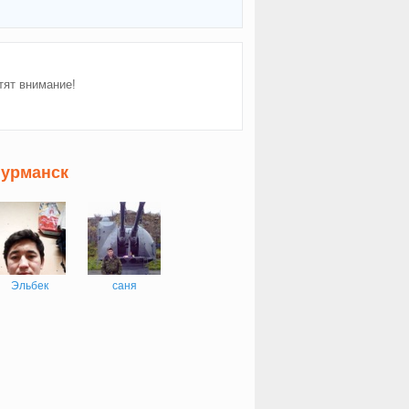
тят внимание!
Мурманск
Эльбек
саня