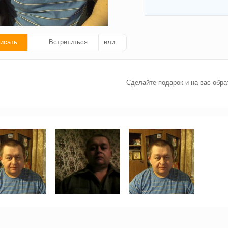
исать
Встретиться
или
ать
Сделайте подарок и на вас обра
ок!