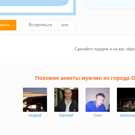
исать
Встретиться
или
ать
Сделайте подарок и на вас обра
ок!
Похожие анкеты мужчин из города 
Андрей
Евгений
Олег
алексан