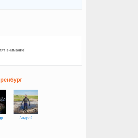
тят внимание!
Оренбург
др
Андрей