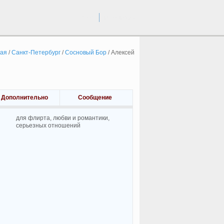
вход
регистрация
ная
/
Санкт-Петербург
/
Сосновый Бор
/
Алексей
Дополнительно
Сообщение
для флирта, любви и романтики,
cерьезных отношений