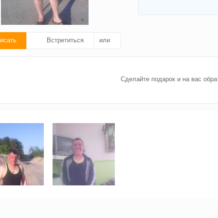
исать
Встретиться
или
ать
Сделайте подарок и на вас обра
ок!