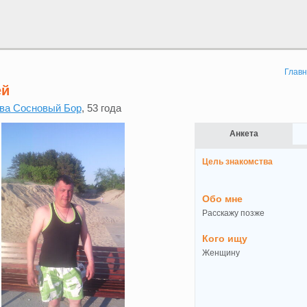
Глав
ей
ва Сосновый Бор
, 53 года
Анкета
Цель знакомства
Обо мне
Расскажу позже
Кого ищу
Женщину