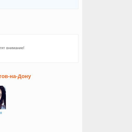
тят внимание!
тов-на-Дону
ия