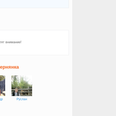
тят внимание!
Чернянка
др
Руслан