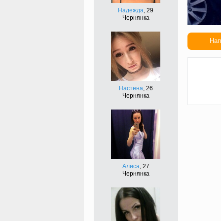
Надежда
, 29
Чернянка
Нап
Сдел
подар
Настена
, 26
Чернянка
Алиса
, 27
Чернянка