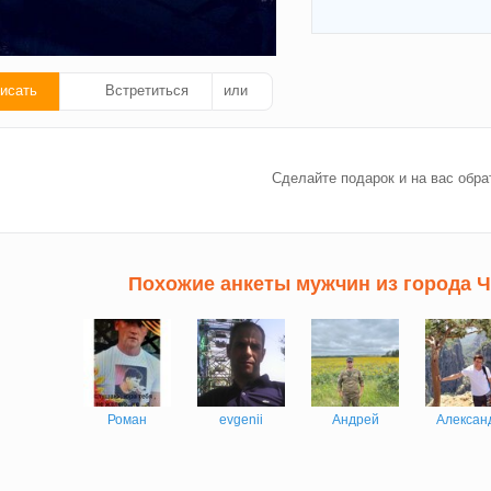
исать
Встретиться
или
ать
Сделайте подарок и на вас обра
ок!
Похожие анкеты мужчин из города 
Роман
evgenii
Андрей
Алексан