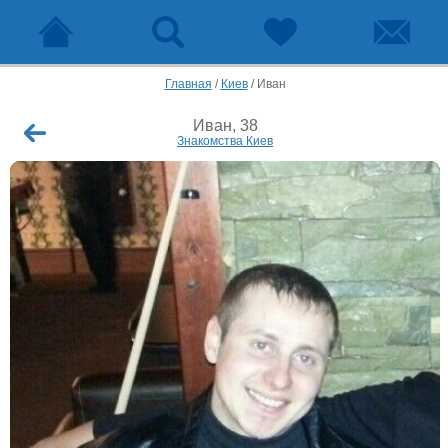
Главная
/
Киев
/
Иван
Иван, 38
Знакомства Киев