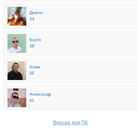
Демон
34
Костя
38
Алим
35
Александр
41
Версия для ПК