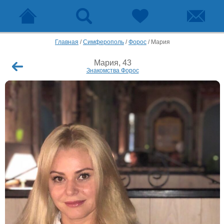
Главная
/
Симферополь
/
Форос
/
Мария
Мария, 43
Знакомства Форос