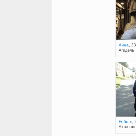
Анна
, 33
Агидель
Роберт
, 
Актаныш