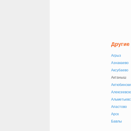
Другие 
Агрыз
Азнакаево
Аксубаево
Актаныш
Актюбински
Алексеевск
Альметьевс
Апастово
Арск
Бавлы