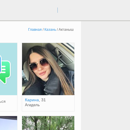
вход
регистрация
Главная
/
Казань
/
Актаныш
Карина
, 31
ься
Агидель