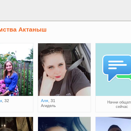
мства Актаныш
к
, 32
Аля
, 31
Начни общат
Агидель
сейчас