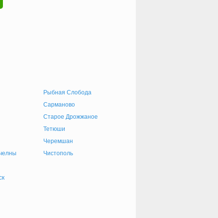
Рыбная Слобода
Сарманово
Старое Дрожжаное
Тетюши
Черемшан
челны
Чистополь
ск