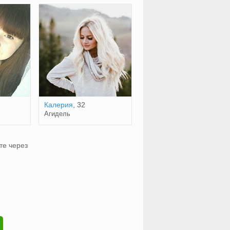
Калерия
, 32
Агидель
те через