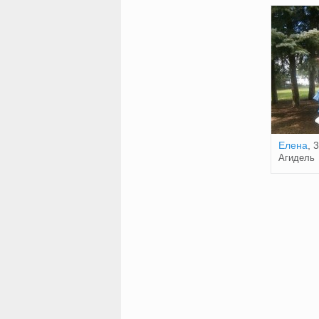
Елена
, 
Агидель