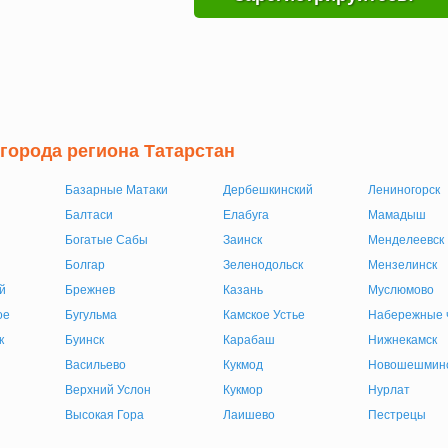
города региона Татарстан
Базарные Матаки
Дербешкинский
Лениногорск
Балтаси
Елабуга
Мамадыш
Богатые Сабы
Заинск
Менделеевск
Болгар
Зеленодольск
Мензелинск
й
Брежнев
Казань
Муслюмово
ое
Бугульма
Камское Устье
Набережные 
к
Буинск
Карабаш
Нижнекамск
Васильево
Кукмод
Новошешмин
Верхний Услон
Кукмор
Нурлат
Высокая Гора
Лаишево
Пестрецы