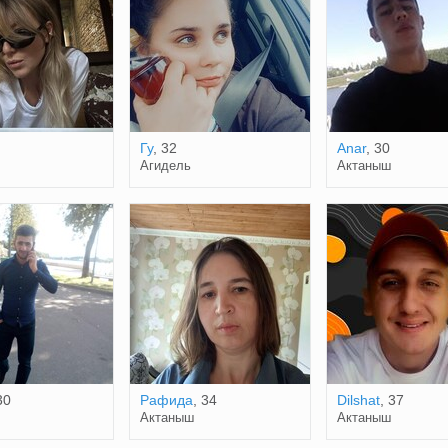
Гу
, 32
Anar
, 30
Агидель
Актаныш
30
Рафида
, 34
Dilshat
, 37
Актаныш
Актаныш