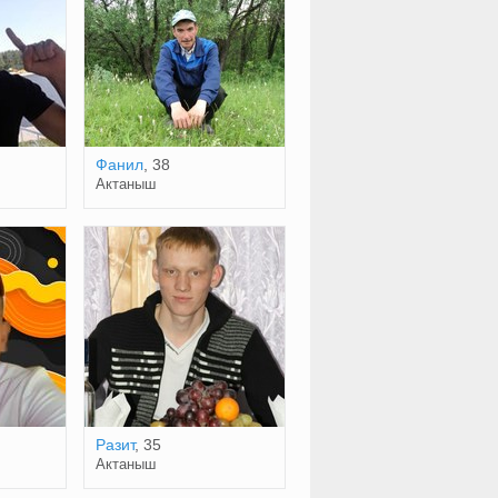
Фанил
, 38
Актаныш
Разит
, 35
Актаныш