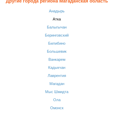
Другие города региона Магаданская область
Анадырь
Атка
Балыгычан
Беринговский
Билибино
Большевик
Ванкарем
Кадыкчан
Лаврентия
Магадан
Мыс Шмидта
Ола
Омонск