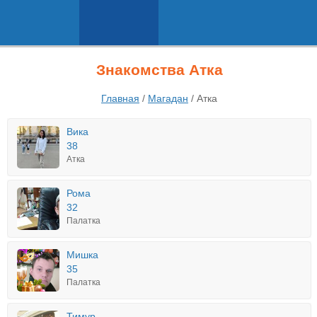
Знакомства Атка
Главная
/
Магадан
/
Атка
Вика
38
Атка
Рома
32
Палатка
Мишка
35
Палатка
Тимур