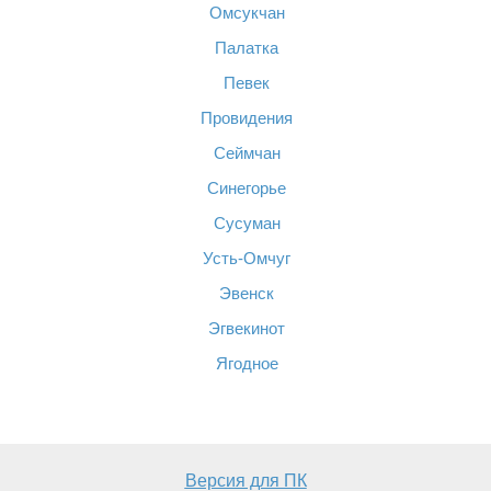
Омсукчан
Палатка
Певек
Провидения
Сеймчан
Синегорье
Сусуман
Усть-Омчуг
Эвенск
Эгвекинот
Ягодное
Версия для ПК