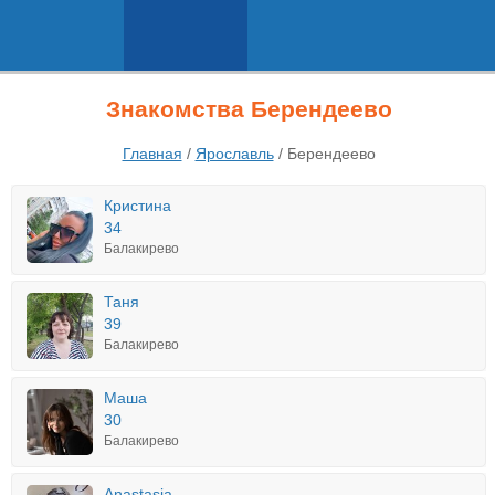
Знакомства Берендеево
Главная
/
Ярославль
/
Берендеево
Кристина
34
Балакирево
Таня
39
Балакирево
Маша
30
Балакирево
Anastasia