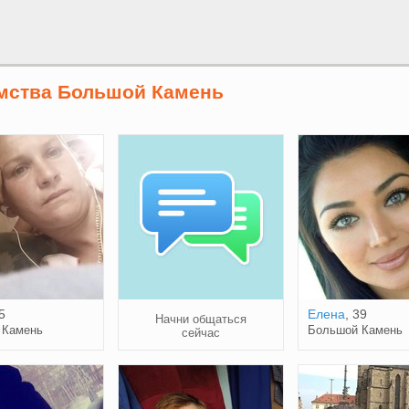
мства Большой Камень
5
Елена
, 39
Начни общаться
 Камень
Большой Камень
сейчас