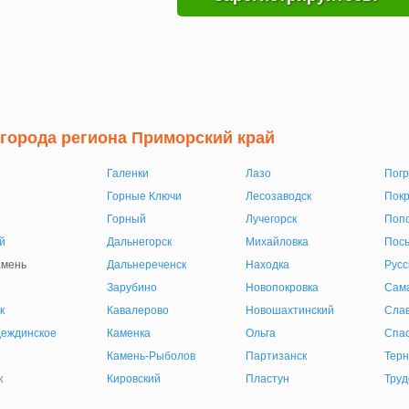
 города региона Приморский край
Галенки
Лазо
Пог
Горные Ключи
Лесозаводск
Покр
Горный
Лучегорск
Поп
й
Дальнегорск
Михайловка
Пось
амень
Дальнереченск
Находка
Русс
Зарубино
Новопокровка
Сам
к
Кавалерово
Новошахтинский
Слав
еждинское
Каменка
Ольга
Спас
Камень-Рыболов
Партизанск
Терн
к
Кировский
Пластун
Труд