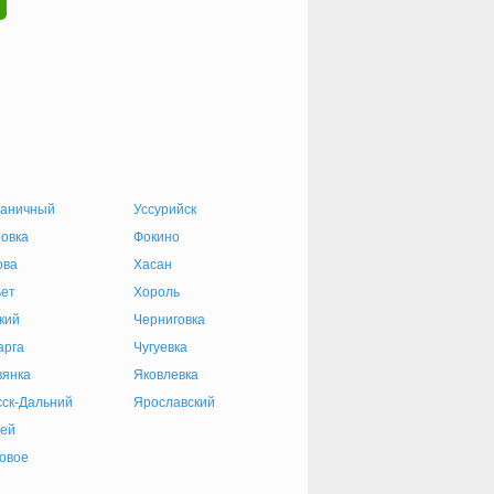
раничный
Уссурийск
овка
Фокино
ова
Хасан
ет
Хороль
кий
Черниговка
арга
Чугуевка
янка
Яковлевка
ск-Дальний
Ярославский
ей
овое