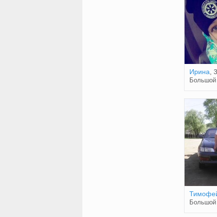
Ирина
, 
Большой
Тимофе
Большой