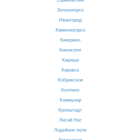
Зеленогорск
Ивангород
Каменногорск
Кикерино
Кингисепп
Кириши
Кировск
Кобринское
Колпино
Коммунар
Кронштадт
Лисий Нос
Лодейное поле
Ломоносов