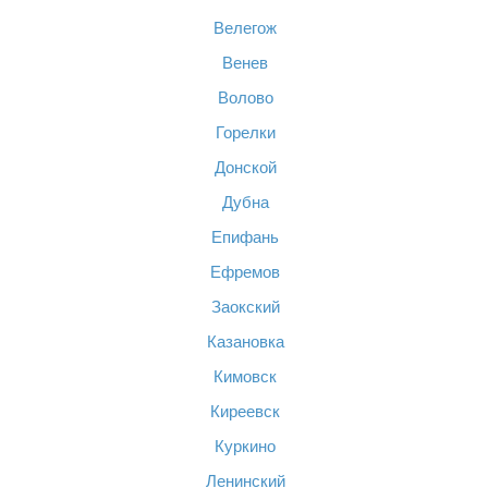
Велегож
Венев
Волово
Горелки
Донской
Дубна
Епифань
Ефремов
Заокский
Казановка
Кимовск
Киреевск
Куркино
Ленинский