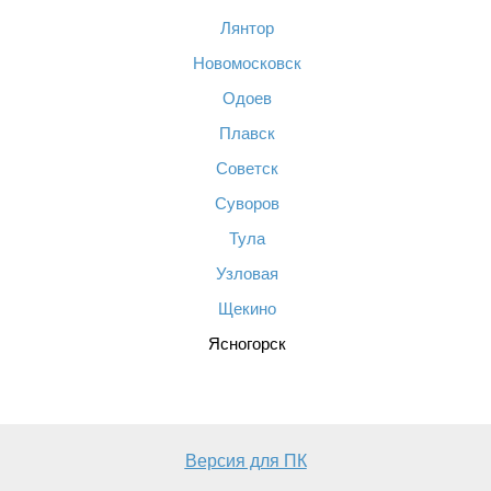
Лянтор
Новомосковск
Одоев
Плавск
Советск
Суворов
Тула
Узловая
Щекино
Ясногорск
Версия для ПК