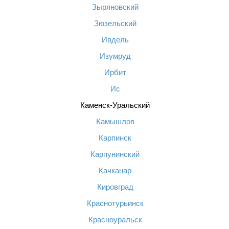
Зыряновский
Зюзельский
Ивдель
Изумруд
Ирбит
Ис
Каменск-Уральский
Камышлов
Карпинск
Карпунинский
Качканар
Кировград
Краснотурьинск
Красноуральск