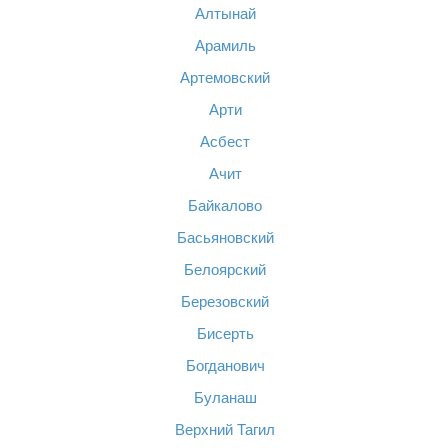
Алтынай
Арамиль
Артемовский
Арти
Асбест
Ачит
Байкалово
Басьяновский
Белоярский
Березовский
Бисерть
Богданович
Буланаш
Верхний Тагил