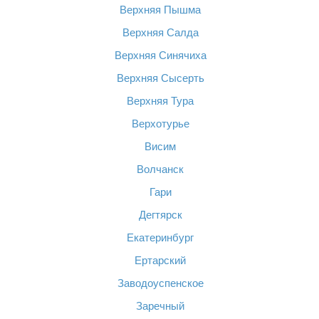
Верхняя Пышма
Верхняя Салда
Верхняя Синячиха
Верхняя Сысерть
Верхняя Тура
Верхотурье
Висим
Волчанск
Гари
Дегтярск
Екатеринбург
Ертарский
Заводоуспенское
Заречный