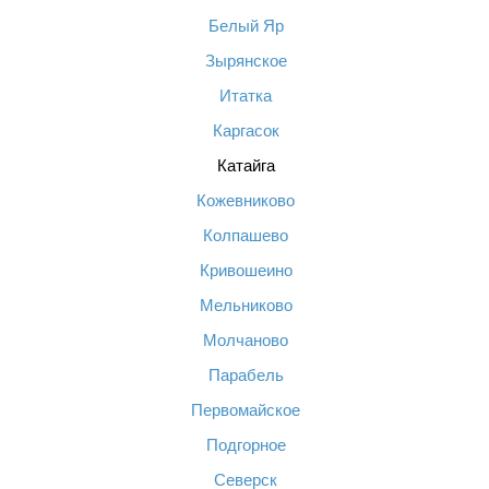
Белый Яр
Зырянское
Итатка
Каргасок
Катайга
Кожевниково
Колпашево
Кривошеино
Мельниково
Молчаново
Парабель
Первомайское
Подгорное
Северск