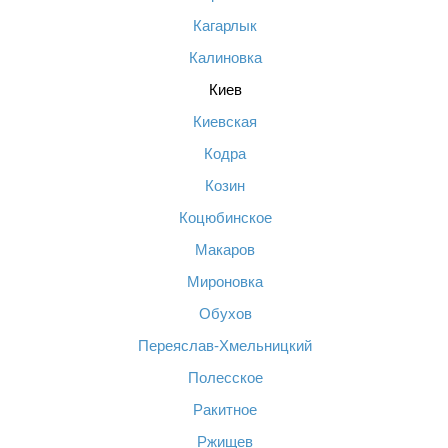
Кагарлык
Калиновка
Киев
Киевская
Кодра
Козин
Коцюбинское
Макаров
Мироновка
Обухов
Переяслав-Хмельницкий
Полесское
Ракитное
Ржищев