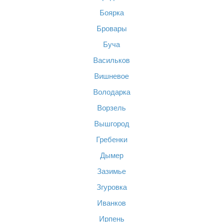
Боярка
Бровары
Буча
Васильков
Вишневое
Володарка
Ворзель
Вышгород
Гребенки
Дымер
Зазимье
Згуровка
Иванков
Ирпень