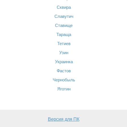
Сквира
Славутич
Ставище
Тараща
Тетиев
Узин
Украинка
Фастов
Чернобыль
Яготин
Версия для ПК