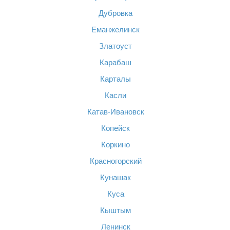
Дубровка
Еманжелинск
Златоуст
Карабаш
Карталы
Касли
Катав-Ивановск
Копейск
Коркино
Красногорский
Кунашак
Куса
Кыштым
Ленинск