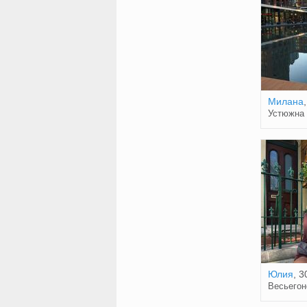
Милана
Устюжна
Юлия
, 3
Весьегон