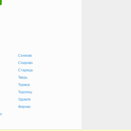
Сонково
Спирово
Старица
Тверь
Торжок
Торопец
Удомля
Фирово
о