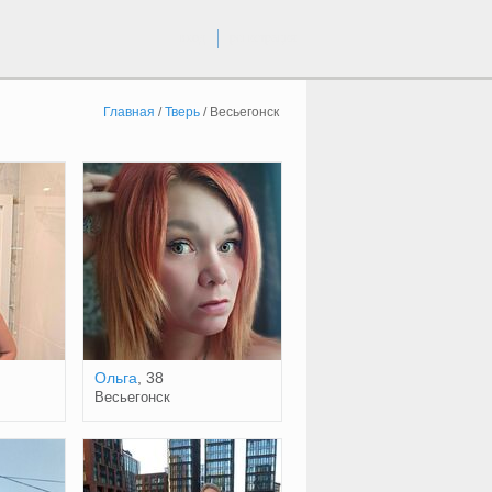
вход
регистрация
Главная
/
Тверь
/
Весьегонск
Ольга
, 38
Весьегонск