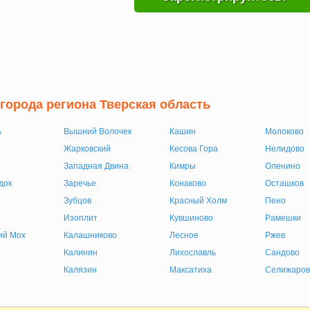
 города региона Тверская область
ь
Вышний Волочек
Кашин
Молоково
Жарковский
Кесова Гора
Нелидово
Западная Двина
Кимры
Оленино
док
Заречье
Конаково
Осташков
Зубцов
Красный Холм
Пено
Изоплит
Кувшиново
Рамешки
ий Мох
Калашниково
Лесное
Ржев
Калинин
Лихославль
Сандово
Калязин
Максатиха
Селижаров