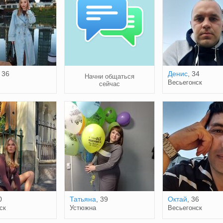
, 36
Денис
, 34
Начни общаться
Весьегонск
сейчас
0
Татьяна
, 39
Октай
, 36
ск
Устюжна
Весьегонск