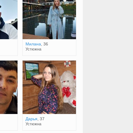
Милана
, 36
Устюжна
Дарья
, 37
Устюжна