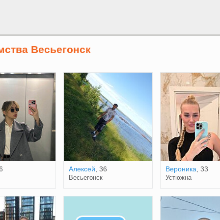
мства Весьегонск
6
Алексей
, 36
Вероника
, 33
Весьегонск
Устюжна