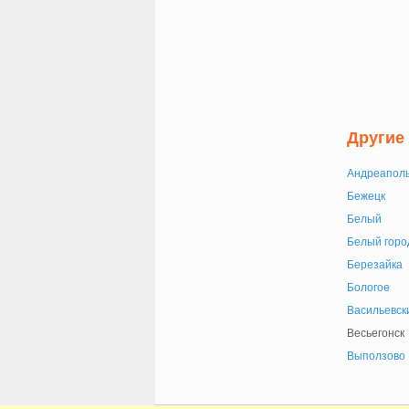
Другие
Андреапол
Бежецк
Белый
Белый горо
Березайка
Бологое
Васильевск
Весьегонск
Выползово