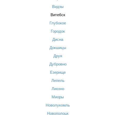
Видзы
Витебск
Глубокое
Городок
Дисна
Докшицы
Друя
Дубровно
Езерище
Лепель
Лиозно
Миоры
Новолукомль
Новополоцк