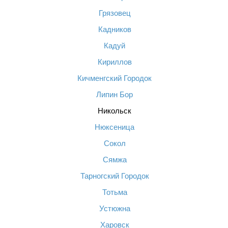
Грязовец
Кадников
Кадуй
Кириллов
Кичменгский Городок
Липин Бор
Никольск
Нюксеница
Сокол
Сямжа
Тарногский Городок
Тотьма
Устюжна
Харовск