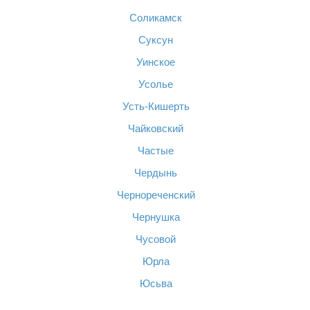
Соликамск
Суксун
Уинское
Усолье
Усть-Кишерть
Чайковский
Частые
Чердынь
Чернореченский
Чернушка
Чусовой
Юрла
Юсьва