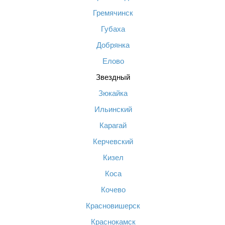
Гремячинск
Губаха
Добрянка
Елово
Звездный
Зюкайка
Ильинский
Карагай
Керчевский
Кизел
Коса
Кочево
Красновишерск
Краснокамск