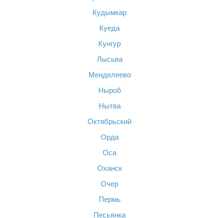
Кудымкар
Куеда
Кунгур
Лысьва
Менделеево
Ныроб
Нытва
Октябрьский
Орда
Оса
Оханск
Очер
Пермь
Песьянка