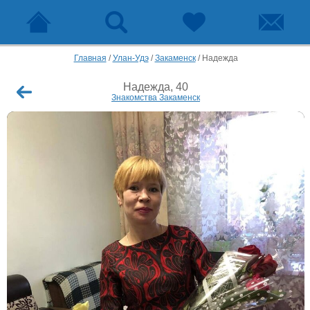
Главная
/
Улан-Удэ
/
Закаменск
/
Надежда
Надежда, 40
Знакомства Закаменск