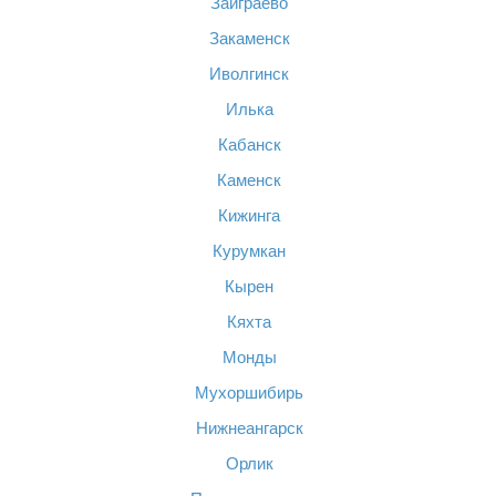
Заиграево
Закаменск
Иволгинск
Илька
Кабанск
Каменск
Кижинга
Курумкан
Кырен
Кяхта
Монды
Мухоршибирь
Нижнеангарск
Орлик