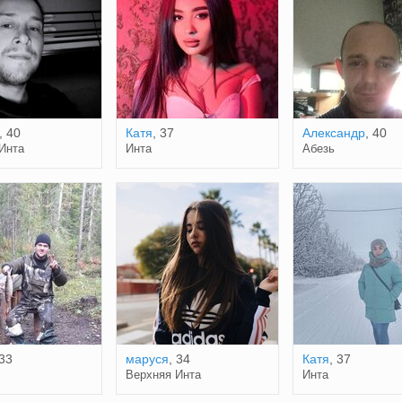
, 40
Катя
, 37
Александр
, 40
Инта
Инта
Абезь
 33
маруся
, 34
Катя
, 37
Верхняя Инта
Инта