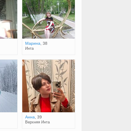
Марина
, 38
Инта
Анна
, 39
Верхняя Инта