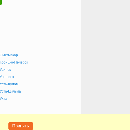
Сыктывкар
Троицко-Печерск
Усинск
Усогорск
Усть-Кулом
Усть-Цильма
Ухта
е
Конфиденциальность
Контакты
Помощь
Принять