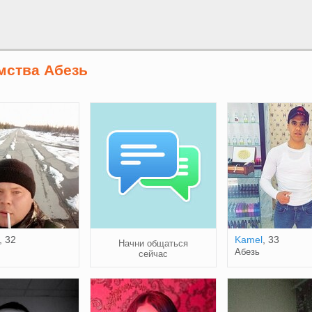
мства Абезь
, 32
Kamel
, 33
Начни общаться
Абезь
сейчас