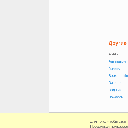
Другие
Абезь
Адзьвавом
Айкино
Верхняя Ин
Визинга
Водный
Вожаель
© Сайт знакомств Loloo 2010-2026
Для того, чтобы сайт
Продолжая пользоват