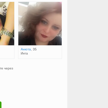
Анюта
, 35
Инта
те через