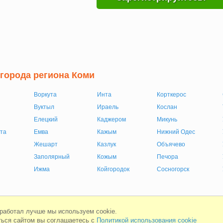
 города региона Коми
Воркута
Инта
Корткерос
Вуктыл
Ираель
Кослан
Елецкий
Каджером
Микунь
та
Емва
Кажым
Нижний Одес
Жешарт
Казлук
Объячево
Заполярный
Кожым
Печора
Ижма
Койгородок
Сосногорск
Мобильная версия
Соглашени
 работал лучше мы используем cookie.
ься сайтом вы соглашаетесь с
Политикой использования cookie