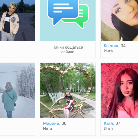
Ксения
, 34
Начни общаться
Инта
сейчас
Марина
, 38
Катя
, 37
Инта
Инта