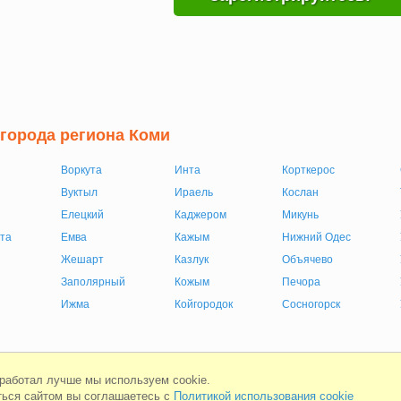
 города региона Коми
Воркута
Инта
Корткерос
Вуктыл
Ираель
Кослан
Елецкий
Каджером
Микунь
та
Емва
Кажым
Нижний Одес
Жешарт
Казлук
Объячево
Заполярный
Кожым
Печора
Ижма
Койгородок
Сосногорск
Мобильная версия
Соглашени
 работал лучше мы используем cookie.
ься сайтом вы соглашаетесь с
Политикой использования cookie