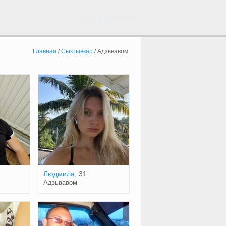
вход
регистрация
Главная
/
Сыктывкар
/
Адзьвавом
Людмила
, 31
Адзьвавом