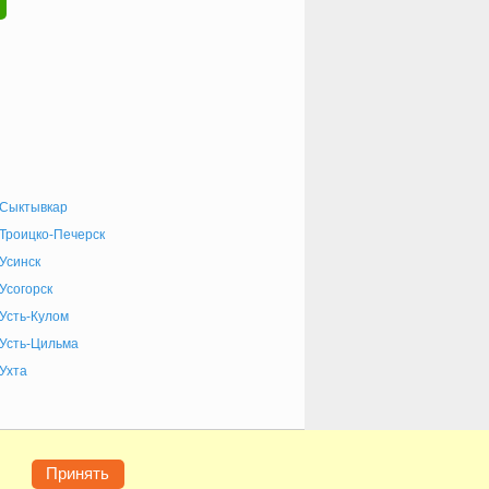
Сыктывкар
Троицко-Печерск
Усинск
Усогорск
Усть-Кулом
Усть-Цильма
Ухта
е
Конфиденциальность
Контакты
Помощь
Принять