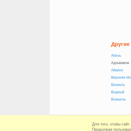
Другие
Абезь
Адзьвавом
Айкино
Верхняя Ин
Визинга
Водный
Вожаель
© Сайт знакомств Loloo 2010-2026
Для того, чтобы сайт
Продолжая пользоват