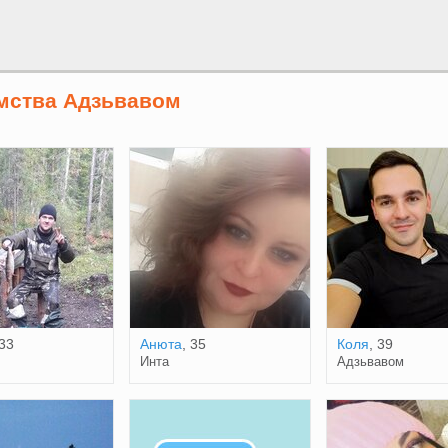
мства Адзьвавом
 33
Анюта
, 35
Коля
, 39
Инта
Адзьвавом