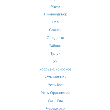
Мама
Нижнеудинск
Оса
Саянск
Слюдянка
Тайшет
Тулун
Ук
Усолье-Сибирское
Усть-Илимск
Усть-Кут
Усть-Ордынский
Усть-Уда
Черемхово