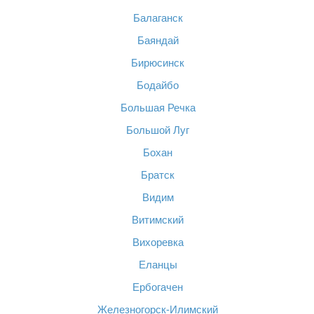
Балаганск
Баяндай
Бирюсинск
Бодайбо
Большая Речка
Большой Луг
Бохан
Братск
Видим
Витимский
Вихоревка
Еланцы
Ербогачен
Железногорск-Илимский