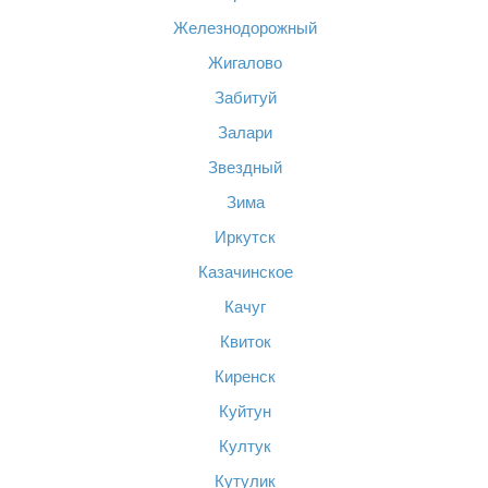
Железнодорожный
Жигалово
Забитуй
Залари
Звездный
Зима
Иркутск
Казачинское
Качуг
Квиток
Киренск
Куйтун
Култук
Кутулик