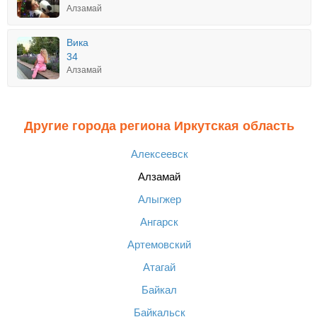
Алзамай
Вика
34
Алзамай
Другие города региона Иркутская область
Алексеевск
Алзамай
Алыгжер
Ангарск
Артемовский
Атагай
Байкал
Байкальск