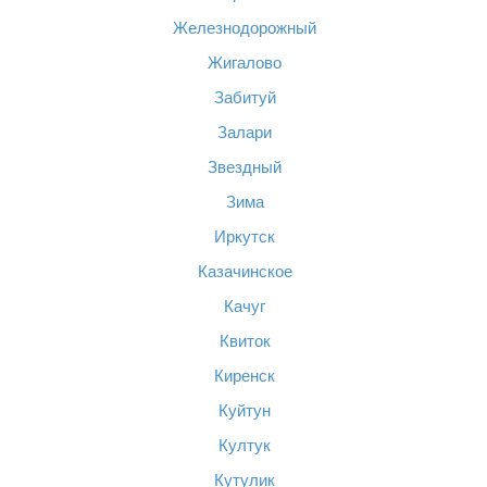
Железнодорожный
Жигалово
Забитуй
Залари
Звездный
Зима
Иркутск
Казачинское
Качуг
Квиток
Киренск
Куйтун
Култук
Кутулик