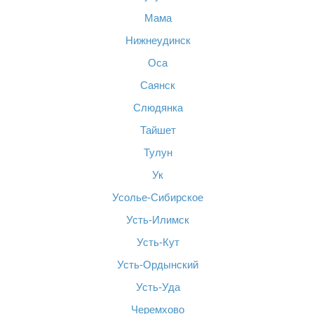
Мама
Нижнеудинск
Оса
Саянск
Слюдянка
Тайшет
Тулун
Ук
Усолье-Сибирское
Усть-Илимск
Усть-Кут
Усть-Ордынский
Усть-Уда
Черемхово