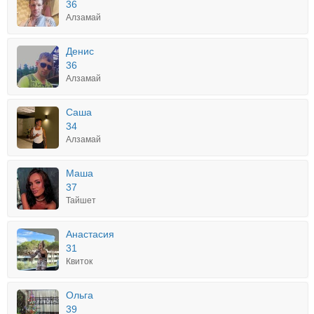
36
Алзамай
Денис
36
Алзамай
Саша
34
Алзамай
Маша
37
Тайшет
Анастасия
31
Квиток
Ольга
39