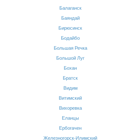
Балаганск
Баяндай
Бирюсинск
Бодайбо
Большая Речка
Большой Луг
Бохан
Братск
Видим
Витимский
Вихоревка
Еланцы
Ербогачен
Железногорск-Илимский