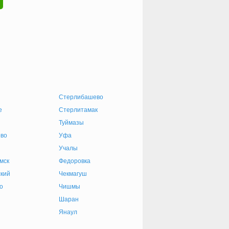
Стерлибашево
е
Стерлитамак
Туймазы
ово
Уфа
Учалы
мск
Федоровка
кий
Чекмагуш
о
Чишмы
й
Шаран
Янаул