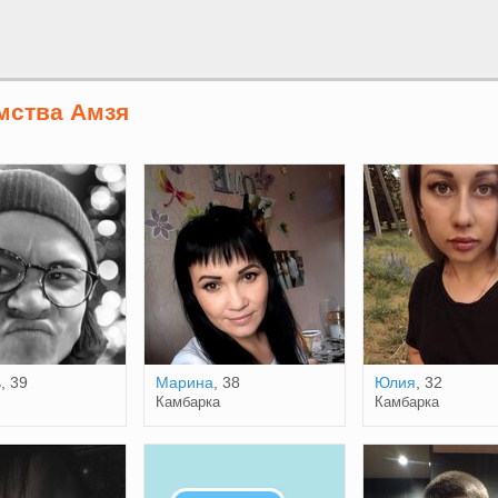
мства Амзя
ь
, 39
Марина
, 38
Юлия
, 32
Камбарка
Камбарка