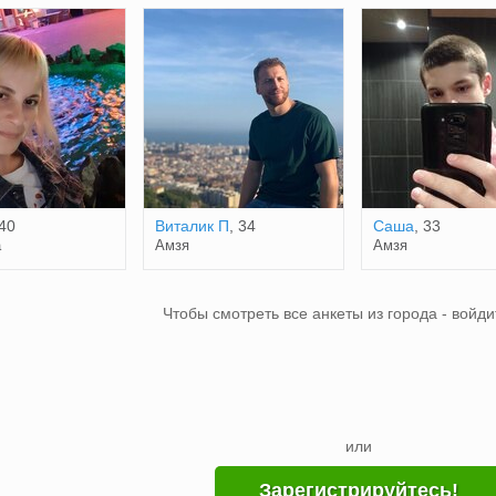
 40
Виталик П
, 34
Саша
, 33
а
Амзя
Амзя
Чтобы смотреть все анкеты из города - войди
или
Зарегистрируйтесь!