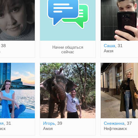
, 38
Саша
, 31
Начни общаться
а
Амзя
сейчас
ия
, 31
Игорь
, 39
Снежанна
, 37
мск
Амзя
Нефтекамск