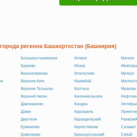
 города региона Башкортостан (Башкирия)
Большеустьикинское
Иглино
Малояз
Бураево
Инзер
Межгорь
Верхнеяркеево
Исянгулово
Мелеуз
ое
Верхние Киги
Ишимбай
Месягут
Верхние Татышлы
Калтасы
Мраково
Верхний Авзян
Кананикольское
Нефтека
Давлеканово
Кандры
Октябрьс
Дуван
Караидель
Приютов
Дюртюли
Караидельский
Раевски
Ермекеево
Киргиз-Мияки
Салават
Ермолаево
Красноусольский
Сибай