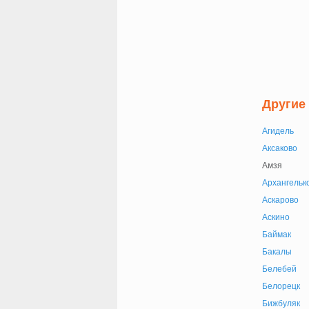
Другие
Агидель
Аксаково
Амзя
Архангельк
Аскарово
Аскино
Баймак
Бакалы
Белебей
Белорецк
Бижбуляк