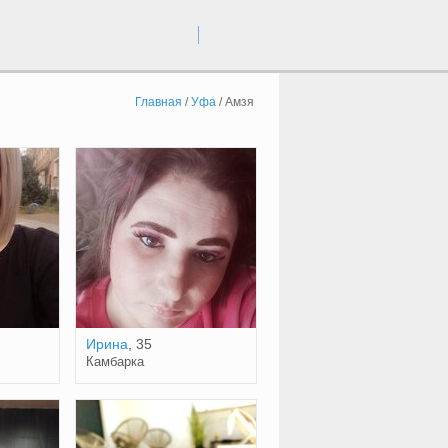
вход
регистрация
Главная
/
Уфа
/
Амзя
Ирина
, 35
Камбарка