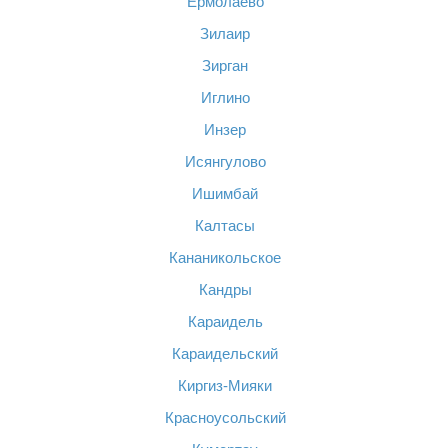
Ермолаево
Зилаир
Зирган
Иглино
Инзер
Исянгулово
Ишимбай
Калтасы
Кананикольское
Кандры
Караидель
Караидельский
Киргиз-Мияки
Красноусольский