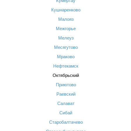
Кумертау
Кушнаренково
Малояз
Межгорье
Мелеуз
Месягутово
Мраково
Нефтекамск
Октябрьский
Приютово
Раевский
Салават
Сибай
Старобалтачево