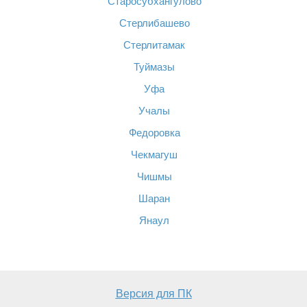
Старосубхангулово
Стерлибашево
Стерлитамак
Туймазы
Уфа
Учалы
Федоровка
Чекмагуш
Чишмы
Шаран
Янаул
Версия для ПК