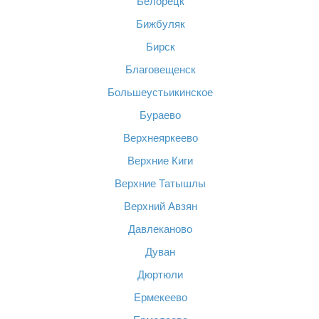
Белорецк
Бижбуляк
Бирск
Благовещенск
Большеустьикинское
Бураево
Верхнеяркеево
Верхние Киги
Верхние Татышлы
Верхний Авзян
Давлеканово
Дуван
Дюртюли
Ермекеево