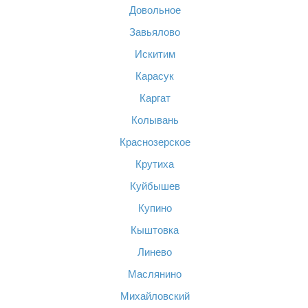
Довольное
Завьялово
Искитим
Карасук
Каргат
Колывань
Краснозерское
Крутиха
Куйбышев
Купино
Кыштовка
Линево
Маслянино
Михайловский